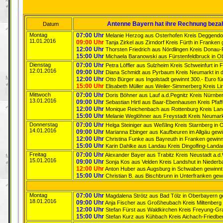
Antenne Bayern hat ihre Rechnung bezah
Datum
Montag
07:00 Uhr
Melanie Herzog aus Osterhofen Kreis Deggendorf
11.01.2016
09:00 Uhr
Tanja Zirkel aus Zirndorf Kreis Fürth in Franken
12:00 Uhr
Thorsten Friedrich aus Nördlingen Kreis Donau-
15:00 Uhr
Michaela Baranowski aus Fürstenfeldbruck in Ob
Dienstag
07:00 Uhr
Petra Löffler aus Sulzheim Kreis Schweinfurt in 
12.01.2016
09:00 Uhr
Diana Schmidt aus Pyrbaum Kreis Neumarkt in de
12:00 Uhr
Otto Bürger aus Ingolstadt gewinnt 300.- Euro f
15:00 Uhr
Elisabeth Müller aus Weiler-Simmerberg Kreis Li
Mittwoch
07:00 Uhr
Doris Böhner aus Lauf a.d.Pegnitz Kreis Nürnberg
13.01.2016
09:00 Uhr
Sebastian Hirtl aus Baar-Ebenhausen Kreis Pfaff
12:00 Uhr
Monique Reichenbach aus Rottenburg Kreis Lands
15:00 Uhr
Melanie Weglöhner aus Freystadt Kreis Neumarkt 
Donnerstag
07:00 Uhr
Helga Steiniger aus Weßling Kreis Starnberg in 
14.01.2016
09:00 Uhr
Marianna Ebinger aus Kaufbeuren im Allgäu gewin
12:00 Uhr
Christina Funke aus Bayreuth in Franken gewinn
15:00 Uhr
Karin Dahlke aus Landau Kreis Dingolfing-Landa
Freitag
07:00 Uhr
Alexander Bayer aus Trabitz Kreis Neustadt a.d
15.01.2016
09:00 Uhr
Sonja Kos aus Velden Kreis Landshut in Niederba
12:00 Uhr
Anton Huber aus Augsburg in Schwaben gewinnt ke
15:00 Uhr
Christian B. aus Bischbrunn in Unterfranken gewi
Montag
07:00 Uhr
Magdalena Strötz aus Bad Tölz in Oberbayern gewi
18.01.2016
09:00 Uhr
Anja Fischer aus Großheubach Kreis Miltenberg i
12:00 Uhr
Stefan Fürst aus Waldkirchen Kreis Freyung-Graf
15:00 Uhr
Stefan Kurz aus Kühbach Kreis Aichach-Friedberg