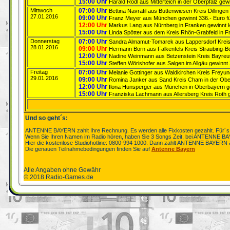
15:00 Uhr
Harald Rödl aus Mitterteich in der Oberpfalz ge
Mittwoch
07:00 Uhr
Bettina Navratil aus Buttenwiesen Kreis Dilling
27.01.2016
09:00 Uhr
Franz Meyer aus München gewinnt 336.- Euro fü
12:00 Uhr
Markus Lang aus Nürnberg in Franken gewinnt k
15:00 Uhr
Linda Spötter aus dem Kreis Rhön-Grabfeld in F
Donnerstag
07:00 Uhr
Sandra Almamut-Tomarek aus Lappersdorf Kreis R
28.01.2016
09:00 Uhr
Hermann Born aus Falkenfels Kreis Straubing-Bo
12:00 Uhr
Nadine Weinmann aus Betzenstein Kreis Bayreut
15:00 Uhr
Steffen Wörishofer aus Salgen im Allgäu gewinnt 
Freitag
07:00 Uhr
Melanie Gottinger aus Waldkirchen Kreis Freyun
29.01.2016
09:00 Uhr
Romina Janker aus Sand Kreis Cham in der Oberpf
12:00 Uhr
Ilona Hunsperger aus München in Oberbayern gew
15:00 Uhr
Franziska Lachmann aus Allersberg Kreis Roth ge
Und so geht´s:
ANTENNE BAYERN zahlt Ihre Rechnung. Es werden alle Fixkosten gezahlt. Für´s
Wenn Sie Ihren Namen im Radio hören, haben Sie 3 Songs Zeit, bei ANTENNE BA
Hier die kostenlose Studiohotline: 0800-994 1000. Dann zahlt ANTENNE BAYERN
Die genauen Teilnahmebedingungen finden Sie auf
Antenne Bayern
Alle Angaben ohne Gewähr
© 2018 Radio-Games.de