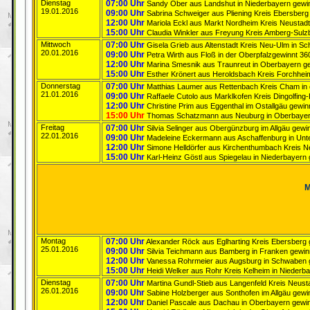
Dienstag
07:00 Uhr
Sandy Ober aus Landshut in Niederbayern gewin
19.01.2016
09:00 Uhr
Sabrina Schweiger aus Pliening Kreis Ebersberg
12:00 Uhr
Mariola Eckl aus Markt Nordheim Kreis Neustadt
15:00 Uhr
Claudia Winkler aus Freyung Kreis Amberg-Sulzb
Mittwoch
07:00 Uhr
Gisela Grieb aus Altenstadt Kreis Neu-Ulm in S
20.01.2016
09:00 Uhr
Petra Wirth aus Floß in der Oberpfalzgewinnt 360
12:00 Uhr
Marina Smesnik aus Traunreut in Oberbayern gewi
15:00 Uhr
Esther Krönert aus Heroldsbach Kreis Forchheim
Donnerstag
07:00 Uhr
Matthias Laumer aus Rettenbach Kreis Cham in d
21.01.2016
09:00 Uhr
Raffaele Cutolo aus Marklkofen Kreis Dingolfing-
12:00 Uhr
Christine Prim aus Eggenthal im Ostallgäu gewin
15:00 Uhr
Thomas Schatzmann aus Neuburg in Oberbayern ge
Freitag
07:00 Uhr
Silvia Selinger aus Obergünzburg im Allgäu gewi
22.01.2016
09:00 Uhr
Madeleine Eckermann aus Aschaffenburg in Unter
12:00 Uhr
Simone Helldörfer aus Kirchenthumbach Kreis Neu
15:00 Uhr
Karl-Heinz Göstl aus Spiegelau in Niederbayern g
M
Montag
07:00 Uhr
Alexander Röck aus Eglharting Kreis Ebersberg ge
25.01.2016
09:00 Uhr
Silvia Teichmann aus Bamberg in Franken gewinn
12:00 Uhr
Vanessa Rohrmeier aus Augsburg in Schwaben ge
15:00 Uhr
Heidi Welker aus Rohr Kreis Kelheim in Niederb
Dienstag
07:00 Uhr
Martina Gundl-Stieb aus Langenfeld Kreis Neustad
26.01.2016
09:00 Uhr
Sabine Holzberger aus Sonthofen im Allgäu gewin
12:00 Uhr
Daniel Pascale aus Dachau in Oberbayern gewinnt