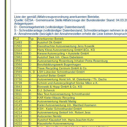
Liste der gemäß Altfahrzeugverordnung anerkannten Betriebe.
Quelle: GESA - Gemeinsame Stelle Altfahrzeuge der Bundesländer Stand: 04.03.2
Anlagentypen:
D - Demontagebetrieb (vollständiger Datenbestand)
S - Schredderanlage (vollständiger Datenbestand; Schredderanlagen nehmen in de
A - Annahmestelle (bezüglich der Annahmestellen erhebt die Liste keinen Anspruch 
PLZ
Typ
Anerkannter Betrieb
21493
D
Autohof Ok GmbH
21502
D
Geesthachter Autoverwertung Jens Kowolik
22113
D
Harry Kloss Autoverwertung GmbH &Co. KG
22844
D
Kiesow Autorecycling + Autoteile GmbH
22962
D
Autohof Siek Inh. Claus Dabelstein
23554
D
Autoverwertung Rosenburg Inhaber Petra Rosenburg
23560
D
Berufsbildungswerk Bugenhagen
23568
D
Trave Recycling Centrum GmbH & Co.
23569
S, D
LSH Lübecker Schrotthandel GmbH
23701
D
Autohof Belter GmbH
23730
D
Autoverwertung Horst Inh. M. Osterkamp / Th. Dachs
23738
D
Schrott und Autorecyclinghof Sönke Milon e.K.
23843
D
Borowski & Hopp GmbH & Co. KG
23843
A
D.J. Schenck
23911
D
Max Teut Autoverwertung Schrotthandel
24113
D
KAR Kieler Altauto Recycling
24145
D
Autoverwertung Harald Mattig
24145
D
Kieler Autoverwertung Inh. Manfred Assmann
24149
D
KSH - Kieler Schrotthandel GmbH
24214
D
Autoverwertung Gettorf Inh. Robert Jess
24214
D
Autocenter Nemitz
24222
D
Autohof Klausdorf Inh. Hans-Joachim Kuhr
24222
D
Klausdorfer Autoverwertung