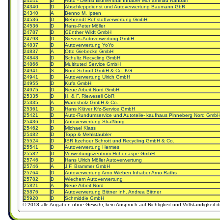
24241
D
Auto - Dienst Blumenthal Inhaber Mohammad Rahbari
24340
D
Abschleppdienst und Autoverwertung Baumann GbR
24340
A
Benno M. Ipsen
24536
D
Behrendt Rohstoffverwertung GmbH
24536
D
Hans-Peter Möller
24787
D
Günther Wildt GmbH
24793
D
Sievers Autoverwertung GmbH
24837
D
Autoverwertung YoYo
24837
A
Otto Giebecke GmbH
24848
D
Schultz Recycling GmbH
24866
D
Multituted Service GmbH
24941
S
Nord-Schrott GmbH & Co. KG
24941
D
Autoverwertung Ulrich GmbH
24955
D
Kufa GmbH
24975
D
Neue Arbeit Nord GmbH
25335
D
H. & F. Riewesell GbR
25335
A
Warnsholz GmbH & Co.
25361
D
Hans Klüver Kfz-Service GmbH
25421
D
Auto-Rundumservice und Autoteile- kaufhaus Pinneberg Nord Gmb
25436
D
Autoverwertung Straßburg
25462
D
Michael Klass
25482
D
Topp & Mehlstäubler
25524
D
ISR Itzehoer Schrott und Recycling GmbH & Co.
25541
D
Autoverwertung Hermes
25582
D
Verwertungszentrum Hohenaspe GmbH
25746
D
Hans Ulrich Möller Autoverwertung
25746
A
J.F. Brammer GmbH
25764
D
Autoverwertung Arno Wieben Inhaber Arno Raths
25782
D
Wiechern Autoverwertung
25821
A
Neue Arbeit Nord
25876
D
Autoverwertung Bittner Inh. Andrea Bittner
25920
D
Schmiddie GmbH
© 2018 alle Angaben ohne Gewähr, kein Anspruch auf Richtigkeit und Vollständigkeit d