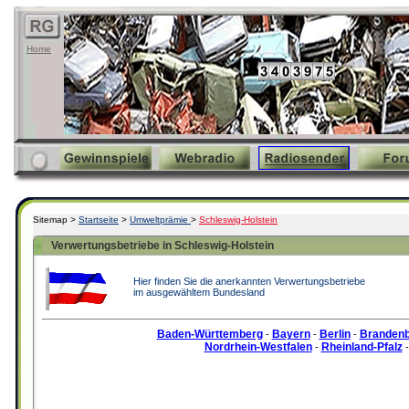
Home
Sitemap >
Startseite
>
Umweltprämie
>
Schleswig-Holstein
Verwertungsbetriebe in Schleswig-Holstein
Hier finden Sie die anerkannten Verwertungsbetriebe
im ausgewähltem Bundesland
Baden-Württemberg
Bayern
Berlin
Branden
-
-
-
Nordrhein-Westfalen
Rheinland-Pfalz
-